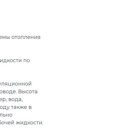
темы отопления
идкости по
куляционной
роводе. Высота
р, вода,
оду также в
ельно
очей жидкости.