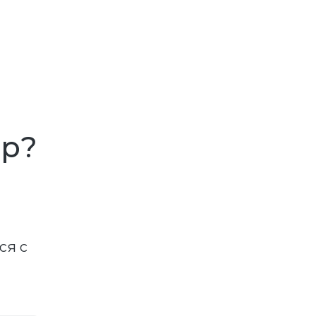
ар?
ся с