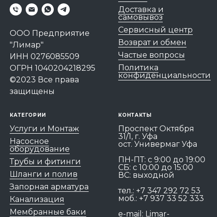
Доставка и
самовывоз
Сервисный центр
ООО Предприятие
Возврат и обмен
"Лимар"
Частые вопросы
ИНН 0276085509
Политика
ОГРН 1040204218295
конфиденциальности
©2023 Все права
защищены
КАТЕГОРИИ
КОНТАКТЫ
Услуги и Монтаж
Проспект Октября
31/1, г. Уфа
Насосное
ост. Универмаг Уфа
оборудование
ПН-ПТ: c 9:00 до 19:00
Трубы и фитинги
СБ: с 10:00 до 15:00
Шланги и полив
ВС: выходной
Запорная арматура
тел.:
+7 347 292 72 53
моб.:
+7 937 33 52 333
Канализация
Мембранные баки
e-mail:
Limar-