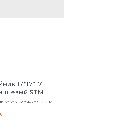
ник 17*17*17
ичневый STM
к 17*17*17 Коричневый STM
.