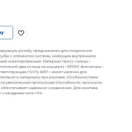
ну
наружную резьбу предназначен для соединения
трубы с элементом системы, имеющим внутреннюю
нный никелированный. Материал пресс-гильзы –
лотнений (два кольца на штуцере) – EPDM, фиксатора –
ответствующая ГОСТу 6357 – имеет насечки для
ительного материала при монтаже. Особенностями
ся увеличенная пропускная способность, прочность
я обеспечивает надежное соединение. Для монтажа
с насадками типа «ТН».