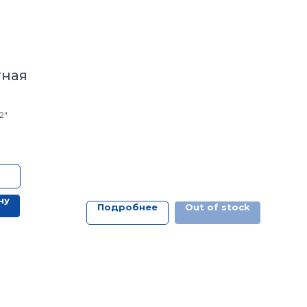
тная
2"
ну
Подробнее
Out of stock