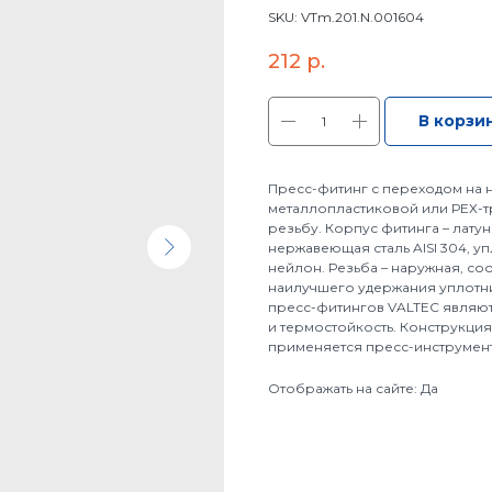
SKU:
VTm.201.N.001604
212
р.
В корзи
Пресс-фитинг с переходом на 
металлопластиковой или РЕХ-
резьбу. Корпус фитинга – лату
нержавеющая сталь AISI 304, уп
нейлон. Резьба – наружная, со
наилучшего удержания уплотн
пресс-фитингов VALTEC являют
и термостойкость. Конструкци
применяется пресс-инструмент 
Отображать на сайте: Да