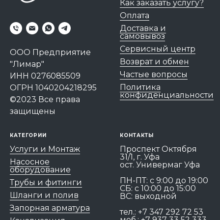
Как заказать услугу?
Оплата
Доставка и
самовывоз
Сервисный центр
ООО Предприятие
Возврат и обмен
"Лимар"
Частые вопросы
ИНН 0276085509
Политика
ОГРН 1040204218295
конфиденциальности
©2023 Все права
защищены
КАТЕГОРИИ
КОНТАКТЫ
Услуги и Монтаж
Проспект Октября
31/1, г. Уфа
Насосное
ост. Универмаг Уфа
оборудование
ПН-ПТ: c 9:00 до 19:00
Трубы и фитинги
СБ: с 10:00 до 15:00
Шланги и полив
ВС: выходной
Запорная арматура
тел.:
+7 347 292 72 53
моб.:
+7 937 33 52 333