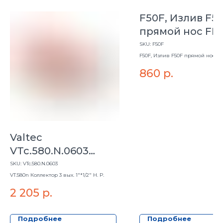
F50F, Излив F5
прямой нос FR
SKU:
F50F
F50F, Излив F50F прямой нос F
860
р.
Valtec
VTc.580.N.0603
Коллектор 3 вых.
SKU:
VTc.580.N.0603
1"*1/2" Н. Р.
VT.580n Коллектор 3 вых. 1"*1/2" Н. Р.
2 205
р.
Подробнее
Подробнее