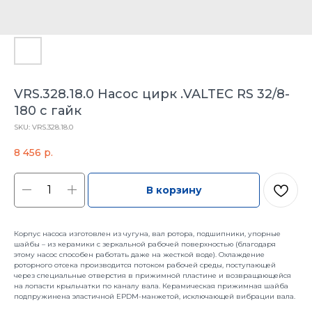
VRS.328.18.0 Насос цирк .VALTEC RS 32/8-
180 с гайк
SKU:
VRS.328.18.0
8 456
р.
В корзину
Корпус насоса изготовлен из чугуна, вал ротора, подшипники, упорные
шайбы – из керамики с зеркальной рабочей поверхностью (благодаря
этому насос способен работать даже на жесткой воде). Охлаждение
роторного отсека производится потоком рабочей среды, поступающей
через специальные отверстия в прижимной пластине и возвращающейся
на лопасти крыльчатки по каналу вала. Керамическая прижимная шайба
подпружинена эластичной EPDM-манжетой, исключающей вибрации вала.