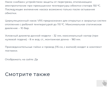
Насос снабжен устройством защиты от перегрева, отключающим
электропитание при превышении температуры обмотки статора 150 °С.
Последующее включение насоса возможно только после остывания
обмотки.
Циркуляционный насос VRS предназначен для открытых и закрытых систем
отопления с рабочей температурой до 110 °C. Максимальное статическое
давление – 10 бар.
Условный диаметр данной модели – 32 мм, максимальный напор (при
нулевой подаче) – 8 м вод. ст., монтажная длина – 180 мм.
Присоединительные гайки и провод (115 см, с вилкой) входят в комплект
поставки.
Отображать на сайте: Да
Смотрите также