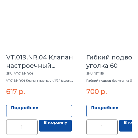
VT.019.NR.04 Клапан
Гибкий подвод
настроечный
уголка 60
угловой 1/2" (с доп.
SKU:
VT.019.NR.04
SKU:
1511119
упл.)
VT.019.NR.04 Клапан настр. уг. 1/2" (с доп.
Гибкий подвод без уголка 60
упл.)
617
р.
700
р.
Подробнее
Подробнее
В корзину
В кор