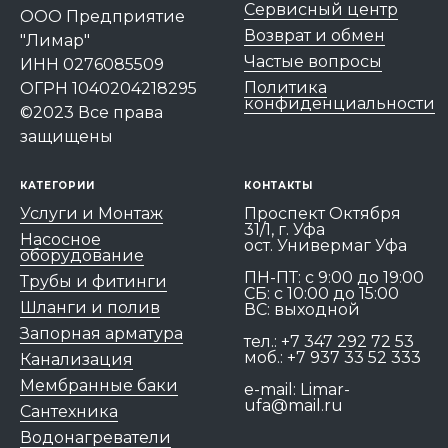
Сервисный центр
ООО Предприятие
Возврат и обмен
"Лимар"
Частые вопросы
ИНН 0276085509
Политика
ОГРН 1040204218295
конфиденциальности
©2023 Все права
защищены
КАТЕГОРИИ
КОНТАКТЫ
Услуги и Монтаж
Проспект Октября
31/1, г. Уфа
Насосное
ост. Универмаг Уфа
оборудование
ПН-ПТ: c 9:00 до 19:00
Трубы и фитинги
СБ: с 10:00 до 15:00
Шланги и полив
ВС: выходной
Запорная арматура
тел.:
+7 347 292 72 53
моб.:
+7 937 33 52 333
Канализация
Мембранные баки
e-mail:
Limar-
ufa@mail.ru
Сантехника
Водонагреватели