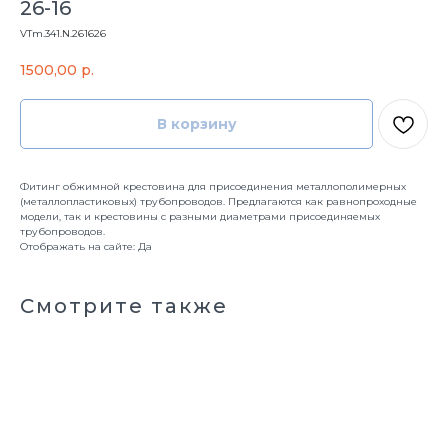
26-16
VTm.341.N.261626
1500,00
р.
В корзину
Фитинг обжимной крестовина для присоединения металлополимерных
(металлопластиковых) трубопроводов. Предлагаются как равнопроходные
модели, так и крестовины с разными диаметрами присоединяемых
трубопроводов.
Отображать на сайте: Да
Смотрите также