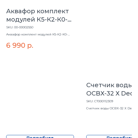
Аквафор комплект
модулей К5-К2-К0-
50S-К7М
SKU:
00-00002550
Аквафор комплект модулей К5-К2-К0-
50S-К7М
6 990
р.
Счетчик воды
ОСВХ-32 Х Deca
(холодн.с кмч)
SKU:
СТ000112309
Счетчик воды ОСВХ-32 Х Decast 
кмч)
Подробнее
Подробнее