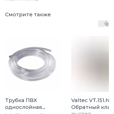
Смотрите также
Трубка ПВХ
Valtec VT.151.N.
однослойная
Обратный кла
(пищевая) 6*8
11/4"(латунный
SKU:
VT.151.N.07