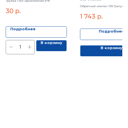
Трубка ПВХ однослойная 6*8
(200м)
золотник)
Обратный клапан 11/4"(латунн
30
р.
золотник)
1 743
р.
Подробнее
Подробнее
В корзину
В корзину