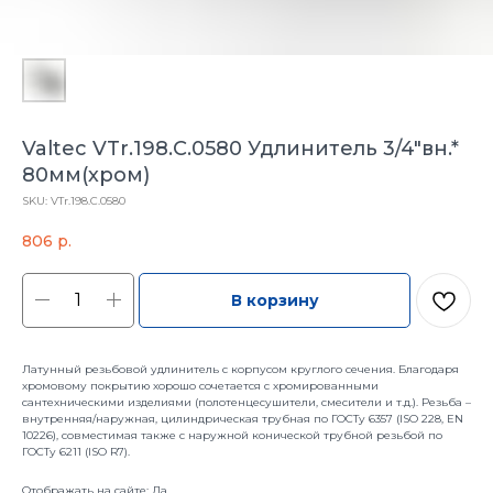
Valtec VTr.198.C.0580 Удлинитель 3/4"вн.*
80мм(хром)
SKU:
VTr.198.C.0580
806
р.
В корзину
Латунный резьбовой удлинитель с корпусом круглого сечения. Благодаря
хромовому покрытию хорошо сочетается с хромированными
сантехническими изделиями (полотенцесушители, смесители и т.д.). Резьба –
внутренняя/наружная, цилиндрическая трубная по ГОСТу 6357 (ISO 228, EN
10226), совместимая также с наружной конической трубной резьбой по
ГОСТу 6211 (ISO R7).
Отображать на сайте: Да