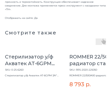
прочность и термостойкость. Конструкция обеспечивает надежное
соединение. Для монтажа применяется пресс-инструмент с насадками типа
«ТН».
Отображать на сайте: Да
Смотрите также
Стерилизатор у/ф
ROMMER 22/500
Акватек AT-6GPM
радиатор стал.
3/4" 25W, монт. дл.
ниж. под. Ventil
SKU:
0-25-6260
SKU:
RRS-2020-225050
595 мм (1,3 м3/час
Стерилизатор у/ф Акватек AT-6GPM 3/4"
ROMMER 22/500/400 радиатор ст
25W, монт. дл. 595 мм (1,3 м3/час
ниж. под. Ventil
8 793
р.