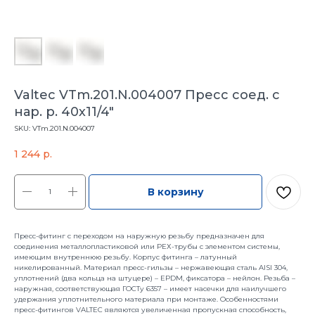
Valtec VTm.201.N.004007 Пресс соед. с
нар. р. 40х11/4"
SKU:
VTm.201.N.004007
1 244
р.
В корзину
Пресс-фитинг с переходом на наружную резьбу предназначен для
соединения металлопластиковой или РЕХ-трубы с элементом системы,
имеющим внутреннюю резьбу. Корпус фитинга – латунный
никелированный. Материал пресс-гильзы – нержавеющая сталь AISI 304,
уплотнений (два кольца на штуцере) – EPDM, фиксатора – нейлон. Резьба –
наружная, соответствующая ГОСТу 6357 – имеет насечки для наилучшего
удержания уплотнительного материала при монтаже. Особенностями
пресс-фитингов VALTEC являются увеличенная пропускная способность,