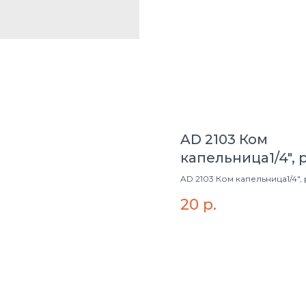
AD 2103 Ком
капельница1/4", 
л/час, давл 0,8-3
AD 2103 Ком капельница1/4", 
час, давл 0,8-3 атм
20
р.