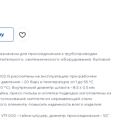
ну
назначены для присоединения к трубопроводам
пительного, сантехнического оборудования, бытовой
002.IS рассчитаны на эксплуатацию при рабочем
давление – 20 бар) и температуре от 1 до 95 °C
 °C). Внутренний диаметр шланга – 8,5 ± 0,5 мм.
айка, пресс-гильзы и оплетка подводок изготовлены из
Использование ниппеля из нержавеющей стали
го элемента, повысить надежность всего изделия.
Tf.002 – гайка–штуцер, диаметр присоединения – 1/2”.