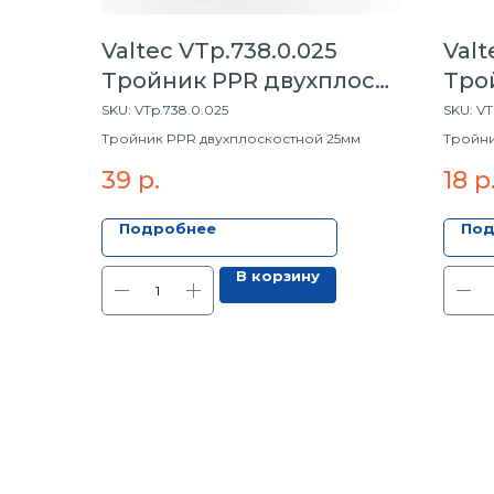
Valtec VTp.738.0.025
Valt
Тройник PPR двухплоск.
Трой
25мм
мм
SKU:
VTp.738.0.025
SKU:
VT
Тройник PPR двухплоскостной 25мм
Тройник
39
р.
18
р
Подробнее
Под
В корзину