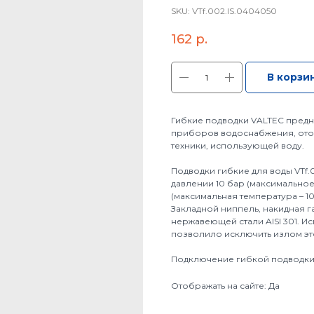
SKU:
VTf.002.IS.0404050
162
р.
В корзи
Гибкие подводки VALTEC пред
приборов водоснабжения, ото
техники, использующей воду.
Подводки гибкие для воды VTf.
давлении 10 бар (максимальное 
(максимальная температура – 100
Закладной ниппель, накидная г
нержавеющей стали AISI 301. 
позволило исключить излом это
Подключение гибкой подводки V
Отображать на сайте: Да