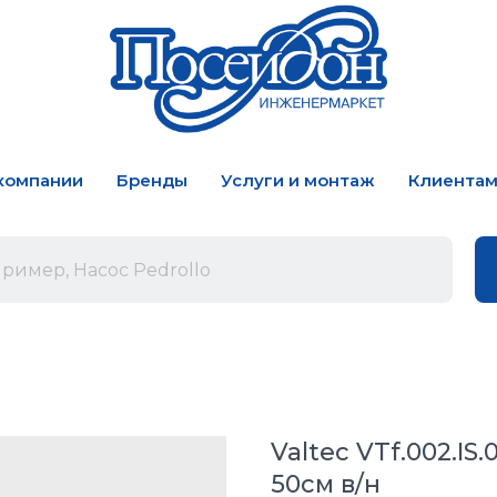
компании
Бренды
Услуги и монтаж
Клиента
Valtec VTf.002.IS
50см в/н