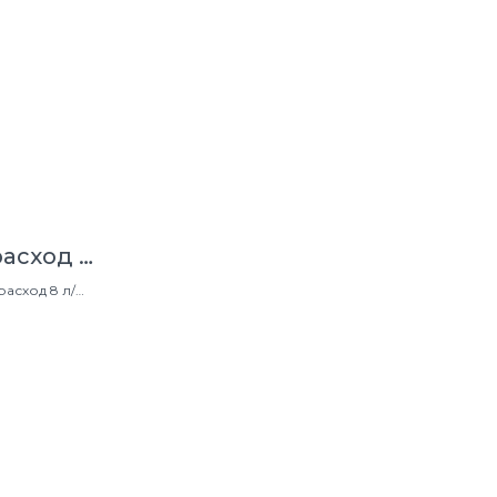
расход 8
 атм
расход 8 л/