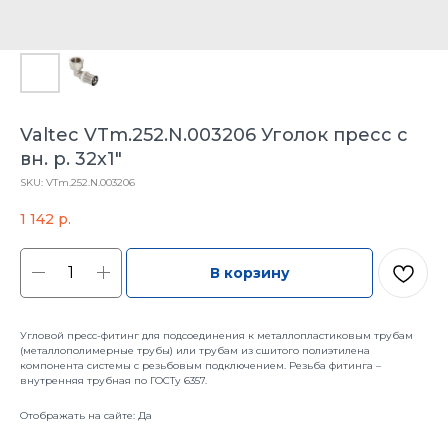
Valtec VTm.252.N.003206 Уголок пресс с
вн. р. 32х1"
SKU:
VTm.252.N.003206
1 142
р.
В корзину
Угловой пресс-фитинг для подсоединения к металлопластиковым трубам
(металлополимерные трубы) или трубам из сшитого полиэтилена
компонента системы с резьбовым подключением. Резьба фитинга –
внутренняя трубная по ГОСТу 6357.
Отображать на сайте: Да