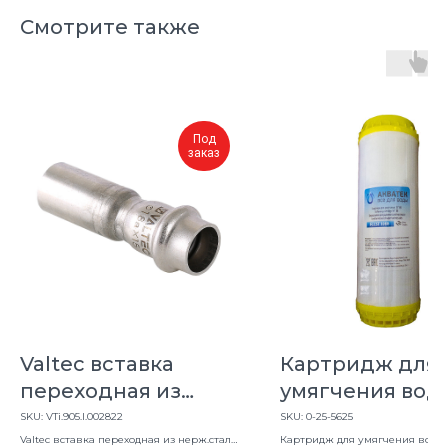
Смотрите также
Под
заказ
Valtec вставка
Картридж для
переходная из
умягчения воды
нерж.сталь 28*22"
ВВ
SKU:
VTi.905.I.002822
SKU:
0-25-5625
Valtec вставка переходная из нерж.сталь
Картридж для умягчения воды 