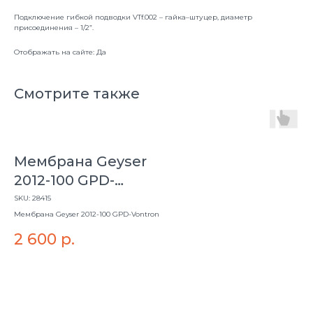
Подключение гибкой подводки VTf.002 – гайка–штуцер, диаметр
присоединения – 1/2”.
Отображать на сайте: Да
Смотрите также
Мембрана Geyser
2012-100 GPD-
Vontron
SKU:
28415
Мембрана Geyser 2012-100 GPD-Vontron
2 600
р.