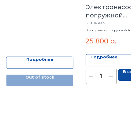
Электронасос
погружной
Aquatechnica
SKU:
1404335
ПОТОК 3 60-105
Электронасос погружной Aquat
ПОТОК 3 60-105
25 800
р.
Подробнее
Подробнее
В кор
Out of stock