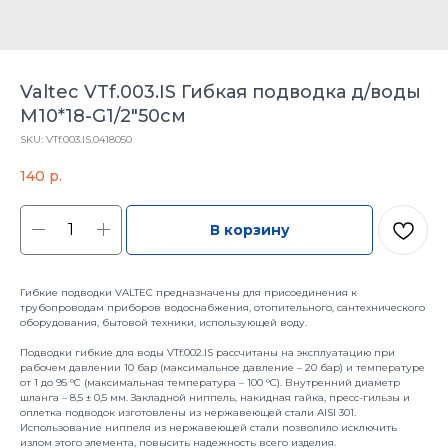
Valtec VTf.003.IS Гибкая подводка д/воды
М10*18-G1/2"50см
SKU:
VTf.003.IS.0418050
140
р.
В корзину
Гибкие подводки VALTEC предназначены для присоединения к
трубопроводам приборов водоснабжения, отопительного, сантехнического
оборудования, бытовой техники, использующей воду.
Подводки гибкие для воды VTf.002.IS рассчитаны на эксплуатацию при
рабочем давлении 10 бар (максимальное давление – 20 бар) и температуре
от 1 до 95 °C (максимальная температура – 100 °C). Внутренний диаметр
шланга – 8,5 ± 0,5 мм. Закладной ниппель, накидная гайка, пресс-гильзы и
оплетка подводок изготовлены из нержавеющей стали AISI 301.
Использование ниппеля из нержавеющей стали позволило исключить
излом этого элемента, повысить надежность всего изделия.