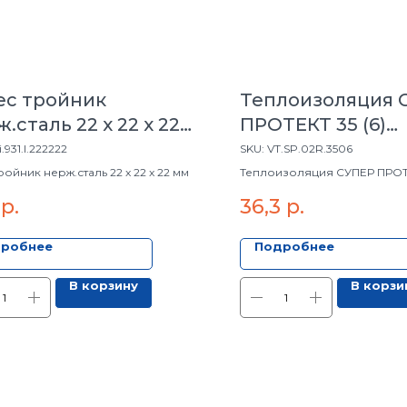
tec тройник
Теплоизоляция 
.сталь 22 x 22 x 22
ПРОТЕКТ 35 (6)
КРАСНЫЙ
i.931.I.222222
SKU:
VT.SP.02R.3506
тройник нерж.сталь 22 x 22 x 22 мм
Теплоизоляция СУПЕР ПРОТЕ
КРАСНЫЙ
р.
36,3
р.
робнее
Подробнее
В корзину
В корзи