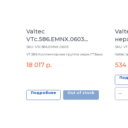
Valtec
Val
VTc.586.EMNX.0603
нерж
Коллек. группа
мм
SKU:
VTc.586.EMNX.0603
SKU:
VT
нерж.1"*3вых.
VT.586 Коллекторная группа нерж.1"*3вых.
Valtec 
18 017
р.
534
Под
Подробнее
Out of stock