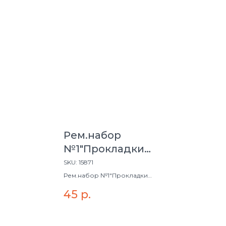
Рем.набор
№1"Прокладки
сантехнические"(12шт)
SKU:
15871
Рем.набор №1"Прокладки
сантехнические"(12шт)
45
р.