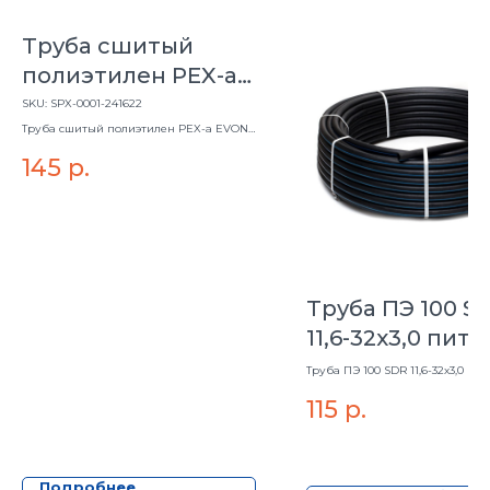
Труба сшитый
полиэтилен PEX-a
EVON 16*2.2 серый
SKU:
SPX-0001-241622
STOUT
Труба сшитый полиэтилен PEX-a EVON
16*2.2 серый STOUT
145
р.
Труба ПЭ 100 S
11,6-32х3,0 пит
ГОСТ 18599-200
Труба ПЭ 100 SDR 11,6-32х3,0 пи
ГОСТ 18599-2001
115
р.
Подробнее