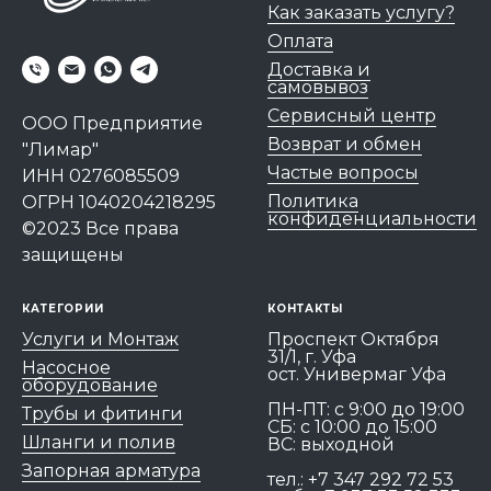
Как заказать услугу?
Оплата
Доставка и
самовывоз
Сервисный центр
ООО Предприятие
Возврат и обмен
"Лимар"
Частые вопросы
ИНН 0276085509
Политика
ОГРН 1040204218295
конфиденциальности
©2023 Все права
защищены
КАТЕГОРИИ
КОНТАКТЫ
Услуги и Монтаж
Проспект Октября
31/1, г. Уфа
Насосное
ост. Универмаг Уфа
оборудование
ПН-ПТ: c 9:00 до 19:00
Трубы и фитинги
СБ: с 10:00 до 15:00
Шланги и полив
ВС: выходной
Запорная арматура
тел.:
+7 347 292 72 53