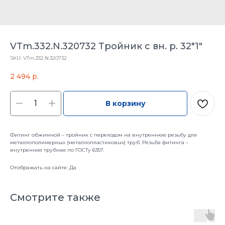
VTm.332.N.320732 Тройник с вн. р. 32*1"
SKU:
VTm.332.N.320732
2 494
р.
В корзину
Фитинг обжимной – тройник с переходом на внутреннюю резьбу для
металлополимерных (металлопластиковых) труб. Резьба фитинга –
внутренняя трубная по ГОСТу 6357.
Отображать на сайте: Да
Смотрите также