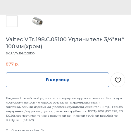
Valtec VTr.198.C.05100 Удлинитель 3/4"вн.*
100мм(хром)
SKU:
VTr.198.C.05100
877
р.
В корзину
Латунный резьбовой удлинитель с корпусом круглого сечения. Благодаря
хромовому покрытию хорошо сочетается с хромированными
сантехническими изделиями (полотенцесушители, смесители и т.д.). Резьба –
внутренняя/наружная, цилиндрическая трубная по ГОСТу 6357 (ISO 228, EN
10226), совместимая также с наружной конической трубной резьбой по
ГОСТу 6211 (ISO R7).
Отображать на сайте: Да