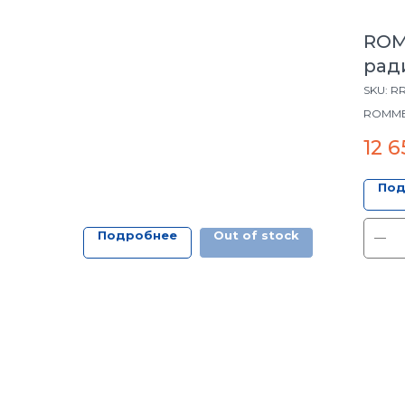
ROM
ради
под
SKU:
RR
ROMMER
бок. п
12 6
Под
Подробнее
Out of stock