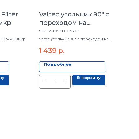
Filter
Valtec угольник 90* с
0мкр
переходом на
нар.резьбой 35 мм х 1"
SKU:
VTi.953.I.003506
ue 10"PР 20мкр
Valtec угольник 90* с переходом на
нар.резьбой 35 мм х 1"
1 439
р.
Подробнее
ну
В корзину