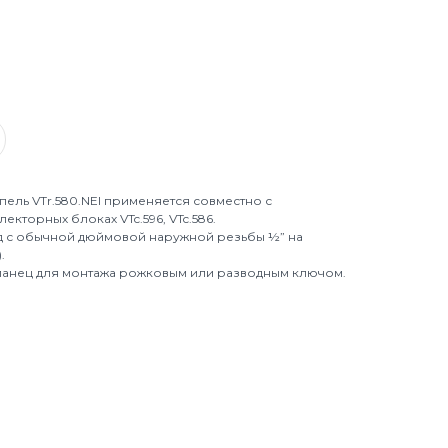
ель VTr.580.NEI применяется совместно с
кторных блоках VTc.596, VTc.586.
д с обычной дюймовой наружной резьбы ½” на
.
ланец для монтажа рожковым или разводным ключом.