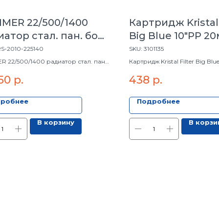
MER 22/500/1400
Картридж Kristal 
атор стал. пан. бок.
Big Blue 10"PР 2
. Compact
S-2010-225140
SKU:
3101135
 22/500/1400 радиатор стал. пан.
Картридж Kristal Filter Big Bl
од. Compact
50
р.
438
р.
робнее
Подробнее
В корзину
В корзи