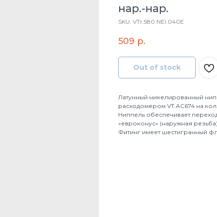
нар.-нар.
SKU:
VTr.580.NEI.040E
509
р.
Out of stock
Латунный никелированный нипп
расходомером VT.AC674 на колле
Ниппель обеспечивает перехо
«евроконус» (наружная резьба)
Фитинг имеет шестигранный ф