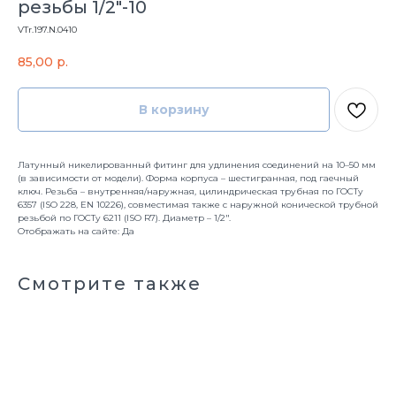
резьбы 1/2"-10
VTr.197.N.0410
85,00
р.
В корзину
Латунный никелированный фитинг для удлинения соединений на 10–50 мм
(в зависимости от модели). Форма корпуса – шестигранная, под гаечный
ключ. Резьба – внутренняя/наружная, цилиндрическая трубная по ГОСТу
6357 (ISO 228, EN 10226), совместимая также с наружной конической трубной
резьбой по ГОСТу 6211 (ISO R7). Диаметр – 1/2".
Отображать на сайте: Да
Смотрите также