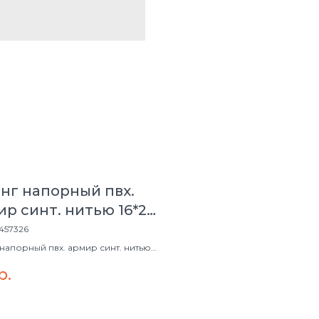
нг напорный пвх.
р синт. нитью 16*22
)
457326
напорный пвх. армир синт. нитью
50м)
р.