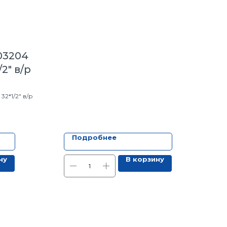
.03204
2" в/р
32*1/2" в/р
Подробнее
ну
В корзину