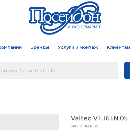
компании
Бренды
Услуги и монтаж
Клиента
Valtec VT.161.N.0
SKU:
VT.161.N.05