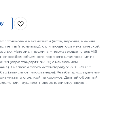
ну
золотниковым механизмом (шток, верхняя, нижняя
аполненный полиамид), отличающегося механической,
остью. Материал пружины – нержавеющая сталь AISI
лен способом объемного горячего штампования из
17N (евростандарт EN12165) с нанесением
ие). Диапазон рабочих температур: –20… +90 °С.
бар (зависит от типоразмера). Резьба присоединения
тока указано стрелкой на корпусе. Данный обратный
оложении, трущиеся поверхности отсутствуют.