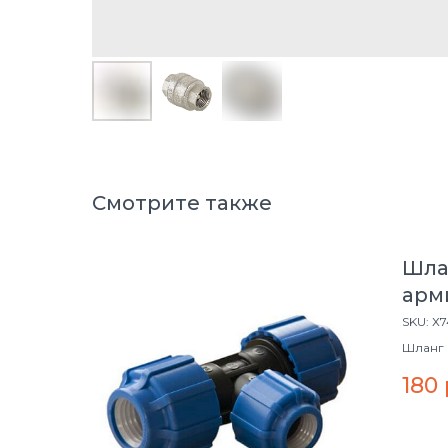
Смотрите также
Шла
арми
(50м
SKU:
Х7
Шланг 
16*22 (
180