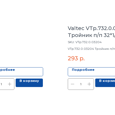
Valtec VTp.732.0
Тройник п/п 32*1/
SKU:
VTp.732.0.03204
VTp.732.0.03204 Тройник п/п 
293
р.
робнее
Подробнее
В корзину
В корзи