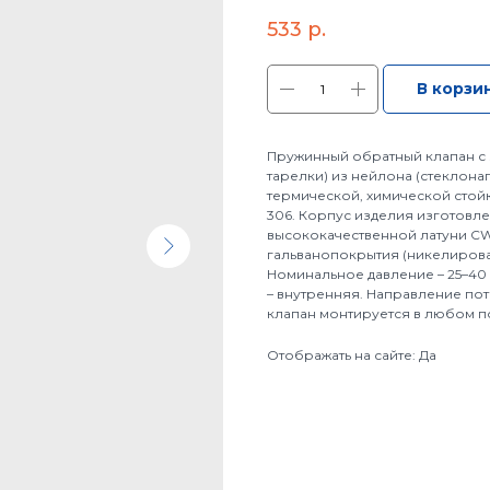
533
р.
В корзи
Пружинный обратный клапан с 
тарелки) из нейлона (стеклон
термической, химической стойк
306. Корпус изделия изготов
высококачественной латуни CW6
гальванопокрытия (никелирован
Номинальное давление – 25–40 
– внутренняя. Направление по
клапан монтируется в любом п
Отображать на сайте: Да