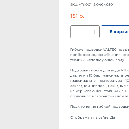
SKU:
VTf.001.IS.0404050
151
р.
В корзи
Гибкие подводки VALTEC пред
приборов водоснабжения, ото
техники, использующей воду.
Подводки гибкие для воды VTf.
давлении 10 бар (максимальное 
(максимальная температура – 100
Закладной ниппель, накидные г
из нержавеющей стали AISI 30
позволило исключить излом это
Подключение гибкой подводки VT
Отображать на сайте: Да