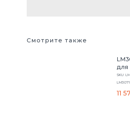
Смотрите также
LM3
для
LM3
SKU:
LM
LM3071
LEMARK
11 5