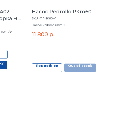
0402
Насос Pedrollo PKm60
орка Н/
SKU:
41PNK60A1
Насос Pedrollo PKm60
/2"-1/4"
11 800
р.
ну
Подробнее
Out of stock