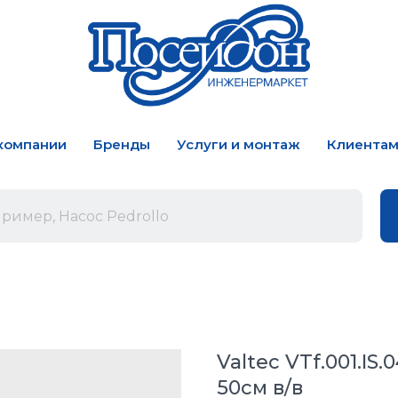
компании
Бренды
Услуги и монтаж
Клиента
Valtec VTf.001.IS
50см в/в