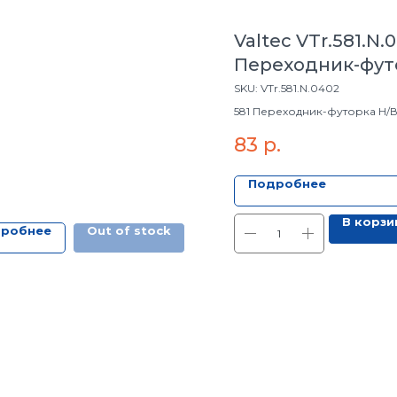
Valtec VTr.581.N.
Переходник-фут
В 1/2"-1/4"
SKU:
VTr.581.N.0402
581 Переходник-футорка Н/В 1
83
р.
Подробнее
В корзи
робнее
Out of stock