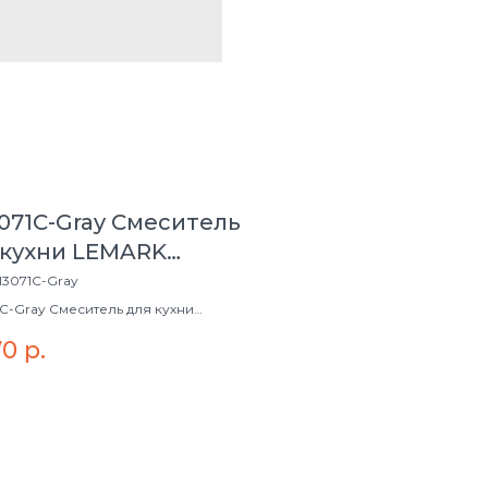
071C-Gray Смеситель
 кухни LEMARK
071C-Gray "COMFORT"
3071C-Gray
C-Gray Смеситель для кухни
 LM3071C-Gray "COMFORT"
70
р.