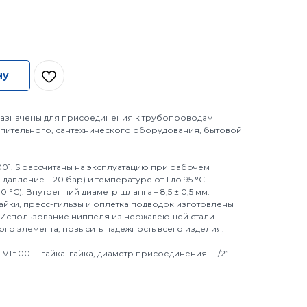
ну
назначены для присоединения к трубопроводам
пительного, сантехнического оборудования, бытовой
001.IS рассчитаны на эксплуатацию при рабочем
давление – 20 бар) и температуре от 1 до 95 °C
 °C). Внутренний диаметр шланга – 8,5 ± 0,5 мм.
айки, пресс-гильзы и оплетка подводок изготовлены
1. Использование ниппеля из нержавеющей стали
го элемента, повысить надежность всего изделия.
f.001 – гайка–гайка, диаметр присоединения – 1/2”.