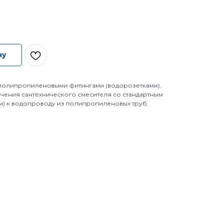
ну
 полипропиленовыми фитингами (водорозетками),
ения сантехнического смесителя со стандартным
м) к водопроводу из полипропиленовых труб.