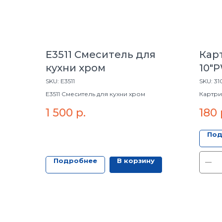
Е3511 Смеситель для
Карт
кухни хром
10"
SKU:
Е3511
SKU:
31
Е3511 Смеситель для кухни хром
Картрид
1 500
р.
180
Под
Подробнее
В корзину