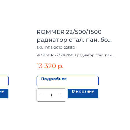
ROMMER 22/500/1500
радиатор стал. пан. бок.
под. Compact
SKU:
RRS-2010-225150
ROMMER 22/500/1500 радиатор стал. пан.
бок. под. Compact
13 320
р.
Подробнее
ну
В корзину