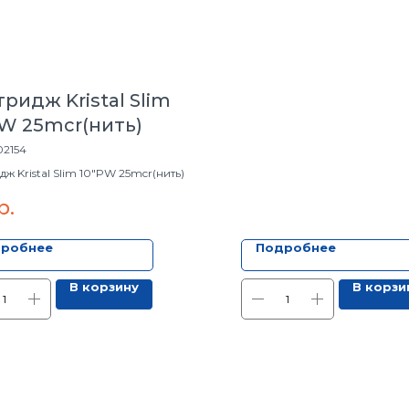
ридж Kristal Slim
PW 25mcr(нить)
02154
ж Kristal Slim 10"PW 25mcr(нить)
р.
робнее
Подробнее
В корзину
В корзи