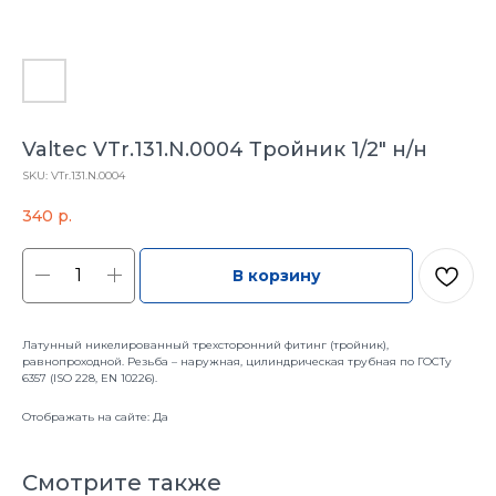
Valtec VTr.131.N.0004 Тройник 1/2" н/н
SKU:
VTr.131.N.0004
340
р.
В корзину
Латунный никелированный трехсторонний фитинг (тройник),
равнопроходной. Резьба – наружная, цилиндрическая трубная по ГОСТу
6357 (ISO 228, EN 10226).
Отображать на сайте: Да
Смотрите также