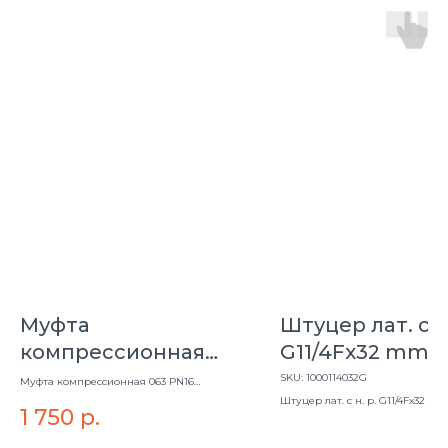
Муфта
Штуцер лат. с н.
компрессионная
G11/4Fх32 mm
063 PN16 UNIDELTA
SKU:
1000114032G
Муфта компрессионная 063 PN16
UNIDELTA
Штуцер лат. с н. р. G11/4Fх32 m
1 750
р.