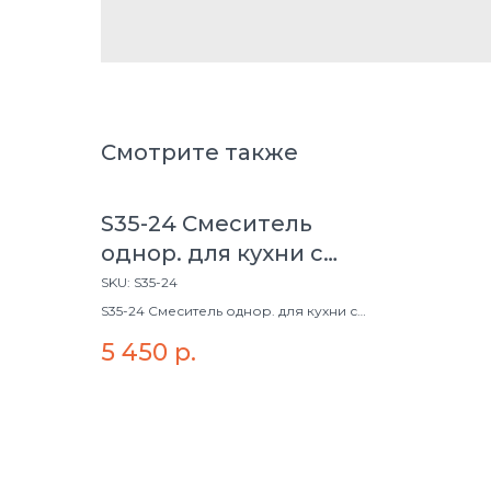
Смотрите также
S35-24 Смеситель
однор. для кухни с
высоким изливом
SKU:
S35-24
S35-24 Смеситель однор. для кухни с
высоким изливом
5 450
р.