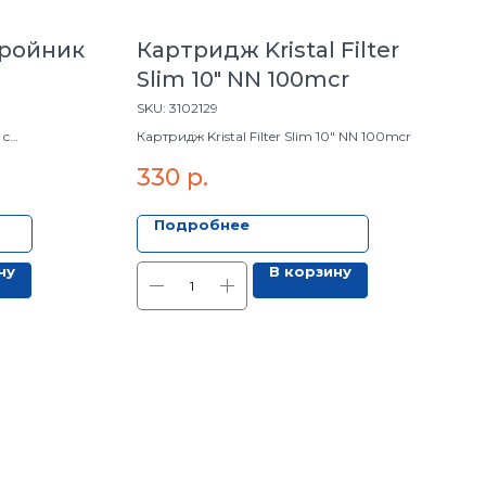
Тройник
Картридж Kristal Filter
Slim 10" NN 100mcr
15*16
SKU:
3102129
 с
Картридж Kristal Filter Slim 10" NN 100mcr
330
р.
Подробнее
ну
В корзину