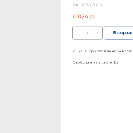
SKU:
VT.5010.0.0
4 024
р.
В корзи
VT 5010 Термогол выносн.настен
Отображать на сайте: Да