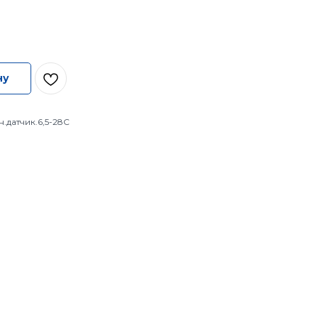
ну
.датчик.6,5-28С