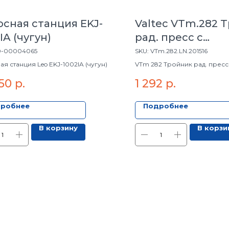
осная станция EKJ-
Valtec VTm.282 
IA (чугун)
рад. пресс с
хром.тр.15мм,20*
0-00004065
SKU:
VTm.282.LN.201516
я станция Leo EKJ-1002IA (чугун)
VTm 282 Тройник рад. пресс
хром.тр.15мм,20*15*16
50
р.
1 292
р.
робнее
Подробнее
В корзину
В корзи