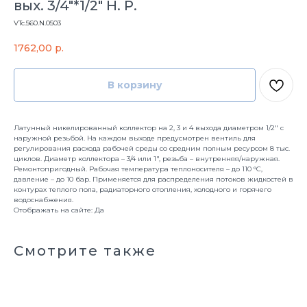
вых. 3/4"*1/2" Н. Р.
VTc.560.N.0503
1762,00
р.
В корзину
Латунный никелированный коллектор на 2, 3 и 4 выхода диаметром 1/2" с
наружной резьбой. На каждом выходе предусмотрен вентиль для
регулирования расхода рабочей среды со средним полным ресурсом 8 тыс.
циклов. Диаметр коллектора – 3/4 или 1", резьба – внутренняя/наружная.
Ремонтопригодный. Рабочая температура теплоносителя – до 110 °С,
давление – до 10 бар. Применяется для распределения потоков жидкостей в
контурах теплого пола, радиаторного отопления, холодного и горячего
водоснабжения.
Отображать на сайте: Да
Смотрите также