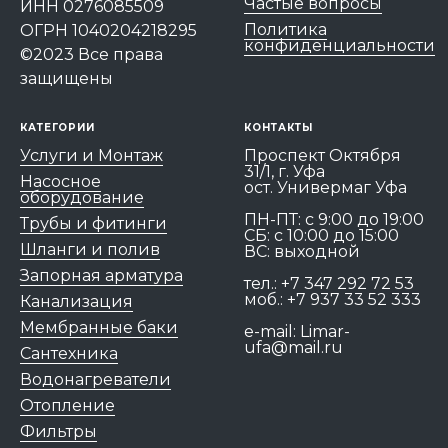
Частые вопросы
ИНН 0276085509
Политика
ОГРН 1040204218295
конфиденциальности
©2023 Все права
защищены
КАТЕГОРИИ
КОНТАКТЫ
Услуги и Монтаж
Проспект Октября
31/1, г. Уфа
Насосное
ост. Универмаг Уфа
оборудование
ПН-ПТ: c 9:00 до 19:00
Трубы и фитинги
СБ: с 10:00 до 15:00
Шланги и полив
ВС: выходной
Запорная арматура
тел.:
+7 347 292 72 53
моб.:
+7 937 33 52 333
Канализация
Мембранные баки
e-mail:
Limar-
ufa@mail.ru
Сантехника
Водонагреватели
Отопление
Фильтры