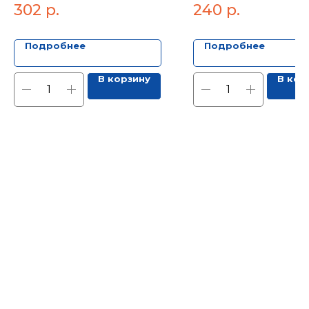
1/2", вн.-вн. (PN
302
р.
240
р.
Подробнее
Подробнее
В корзину
В кор