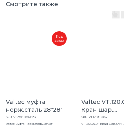
Смотрите также
Под
заказ
Valtec муфта
Valtec VT.120.G
нерж.сталь 28*28"
Кран шар.
СТАНДАРТ,
SKU:
VTi.903.I.002828
SKU:
VT.120.GN.04
Valtec муфта нерж.сталь 28*28"
длинная рукоя
VT.120.GN.04 Кран шар.длин. рук. 
вн. (PN40)