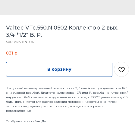
Valtec VTc.550.N.0502 Коллектор 2 вых.
3/4"*1/2" В. Р.
SKU:
VTc.550.N.0502
831
р.
В корзину
Латунный никелированный коллектор на 2, 3 или 4 выхода диаметром 1/2"
с наружной резьбой. Диаметр коллектора – 3/4 или 1", резьба – внутренняя/
наружная. Рабочая температура теплоносителя – до 130 °С, давление – до 16
бар. Применяется для распределения потоков жидкостей в контурах
теплого пола, радиаторного отопления, холодного и горячего
водоснабжения.
Отображать на сайте: Да