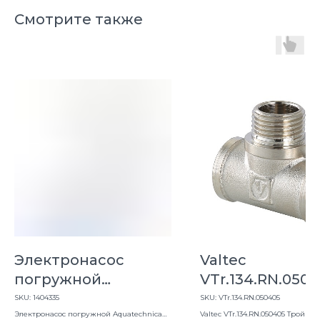
Смотрите также
Электронасос
Valtec
погружной
VTr.134.RN.050
Aquatechnica
Тройник вн./вн
SKU:
1404335
SKU:
VTr.134.RN.050405
ПОТОК 3 60-105
Электронасос погружной Aquatechnica
нар. 3/4" 1/2" 3/4
Valtec VTr.134.RN.050405 Тройник