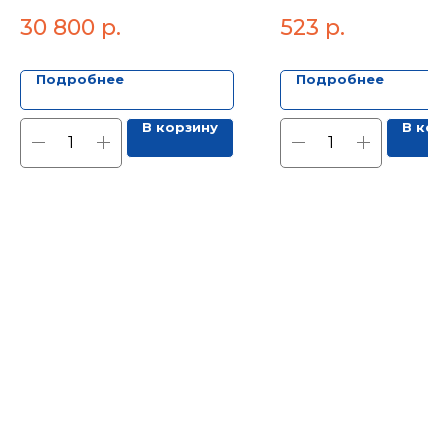
ПОТОК 3 60-105
нар. 3/4" 1/2" 3/4"
30 800
р.
523
р.
Подробнее
Подробнее
В корзину
В кор