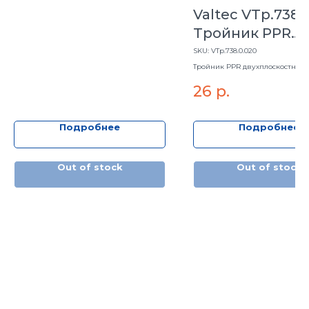
Valtec VTp.738.
Тройник PPR
двухплоск. 20м
SKU:
VTp.738.0.020
Тройник PPR двухплоскостной
26
р.
Подробнее
Подробнее
Out of stock
Out of stock