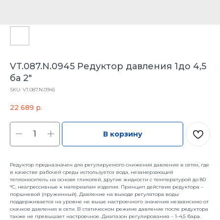
VT.087.N.0945 Редуктор давления 1до 4,5
ба 2"
SKU:
VT.087.N.0945
22 689
р.
В корзину
Редуктор предназначен для регулируемого снижения давления в сетях, где
в качестве рабочей среды используется вода, незамерзающий
теплоноситель на основе гликолей, другие жидкости с температурой до 80
°С, неагрессивные к материалам изделия. Принцип действия редуктора –
поршневой (пружинный). Давление на выходе регулятора воды
поддерживается на уровне не выше настроечного значения независимо от
скачков давления в сети. В статическом режиме давление после редуктора
также не превышает настроечное. Диапазон регулирования – 1–4,5 бара.