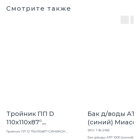
Смотрите также
Тройник ПП D
Бак д/воды ATР
110х110х87°
(синий) Миасс
СИНИКОН
SKU:
1-16-2455
Тройник ПП D 110х110х87° СИНИКОН
КОМФОРТ
КОМФОРТ
Бак д/воды ATР 1000 (синий) Ми