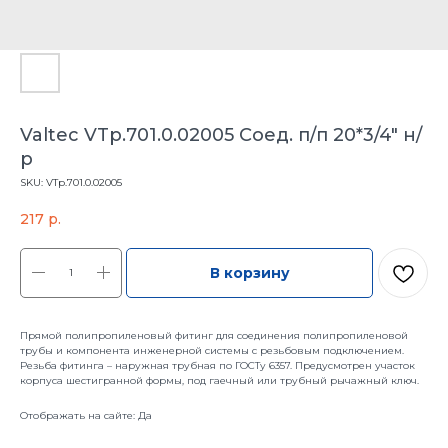
Valtec VTp.701.0.02005 Соед. п/п 20*3/4" н/
р
SKU:
VTp.701.0.02005
217
р.
В корзину
Прямой полипропиленовый фитинг для соединения полипропиленовой
трубы и компонента инженерной системы с резьбовым подключением.
Резьба фитинга – наружная трубная по ГОСТу 6357. Предусмотрен участок
корпуса шестигранной формы, под гаечный или трубный рычажный ключ.
Отображать на сайте: Да