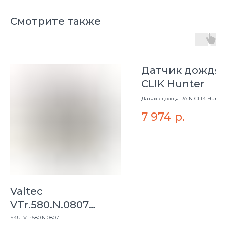
Смотрите также
Датчик дождя 
CLIK Hunter
Датчик дождя RAIN CLIK Hunter
7 974
р.
Valtec
VTr.580.N.0807
Ниппель-
SKU:
VTr.580.N.0807