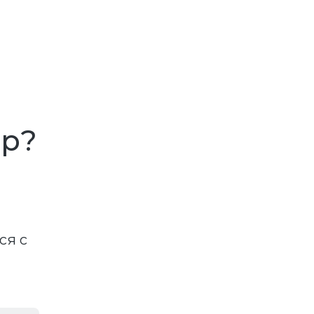
ар?
ся с