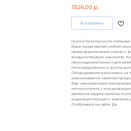
3526,00
р.
В корзину
Группа безопасности стальная
бака) представляет собой смо
предохранительный клапан с ф
воздухоотводчик, манометр. К
присоединительным и для мем
Непосредственно к группе доп
Оборудование рассчитано на п
(увеличивается заменой предо
бар; максимальная температур
теплоноситель с концентрацией
являются защита системы отоп
индикация текущего значения 
Отображать на сайте: Да