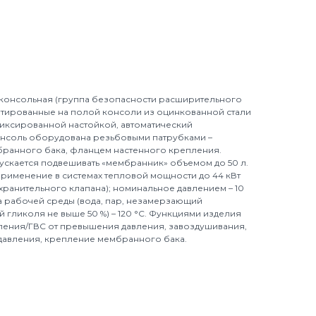
 консольная (группа безопасности расширительного
нтированные на полой консоли из оцинкованной стали
иксированной настойкой, автоматический
онсоль оборудована резьбовыми патрубками –
бранного бака, фланцем настенного крепления.
ускается подвешивать «мембранник» объемом до 50 л.
рименение в системах тепловой мощности до 44 кВт
хранительного клапана); номинальное давлением – 10
а рабочей среды (вода, пар, незамерзающий
 гликоля не выше 50 %) – 120 °C. Функциями изделия
ления/ГВС от превышения давления, завоздушивания,
давления, крепление мембранного бака.