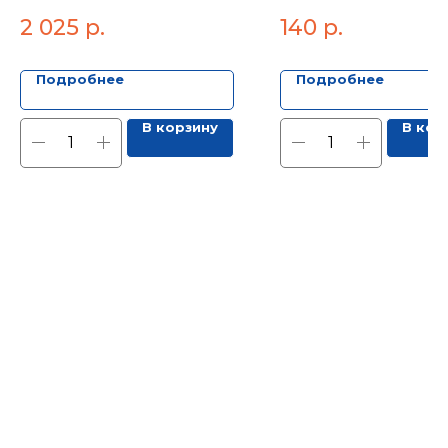
(30м)(230гр)
2 025
р.
140
р.
Подробнее
Подробнее
В корзину
В кор