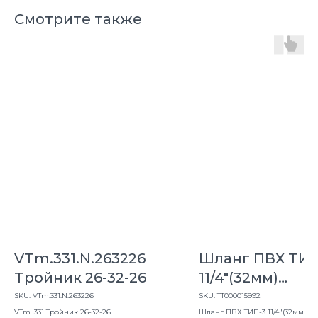
Смотрите также
VTm.331.N.263226
Шланг ПВХ ТИП
Тройник 26-32-26
11/4"(32мм)
спиральный
SKU:
VTm.331.N.263226
SKU:
ТТ000015992
VTm. 331 Тройник 26-32-26
слабонапорны
Шланг ПВХ ТИП-3 11/4"(32мм)