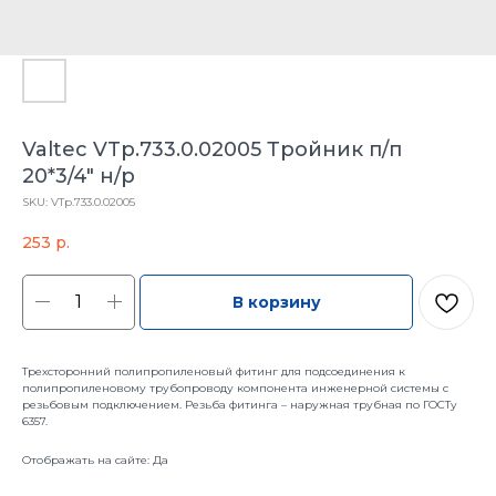
Valtec VTp.733.0.02005 Тройник п/п
20*3/4" н/р
SKU:
VTp.733.0.02005
253
р.
В корзину
Трехсторонний полипропиленовый фитинг для подсоединения к
полипропиленовому трубопроводу компонента инженерной системы с
резьбовым подключением. Резьба фитинга – наружная трубная по ГОСТу
6357.
Отображать на сайте: Да