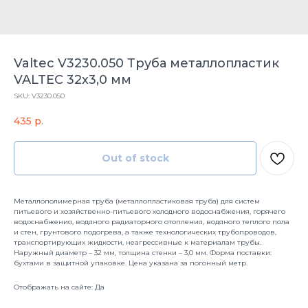
Valtec V3230.050 Труба металлопластик
VALTEC 32х3,0 мм
SKU:
V3230.050
435
р.
Out of stock
Металлополимерная труба (металлопластиковая труба) для систем
питьевого и хозяйственно-питьевого холодного водоснабжения, горячего
водоснабжения, водяного радиаторного отопления, водяного теплого пола
и стен, грунтового подогрева, а также технологических трубопроводов,
транспортирующих жидкости, неагрессивные к материалам трубы.
Наружный диаметр – 32 мм, толщина стенки – 3,0 мм. Форма поставки:
бухтами в защитной упаковке. Цена указана за погонный метр.
Отображать на сайте: Да