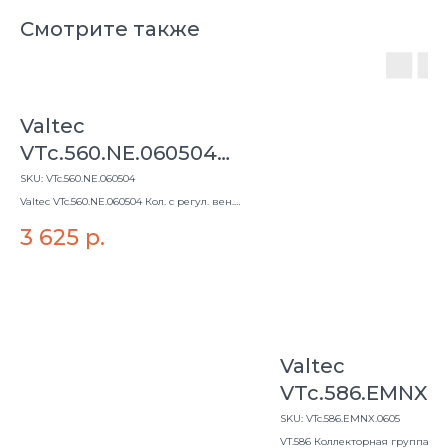
Смотрите также
Valtec
VTc.560.NE.060504
Коллектор с регул.
SKU:
VTc.560.NE.060504
вентилями, 1"х4 вых.
Valtec VTc.560.NE.060504 Кол. с регул. вен.,
1"х4 вых.
Евроконус 3/4
3 625
р.
Valtec
VTc.586.EMNX.0
Коллек. группа
SKU:
VTc.586.EMNX.0605
нерж.1"*5вых.
VT.586 Коллекторная группа