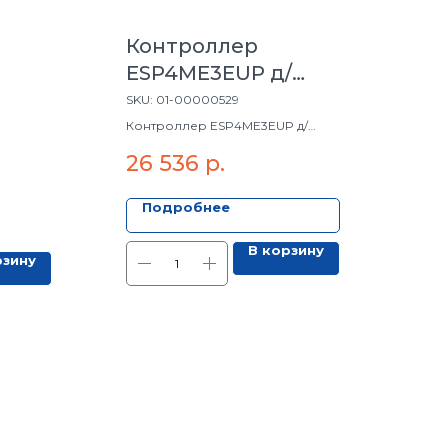
Контроллер
ESP4ME3EUP д/
нар.монтажа(4-22станц)
SKU:
01-00000529
Контроллер ESP4ME3EUP д/
нар.монтажа(4-22станц)
26 536
р.
Подробнее
В корзину
рзину