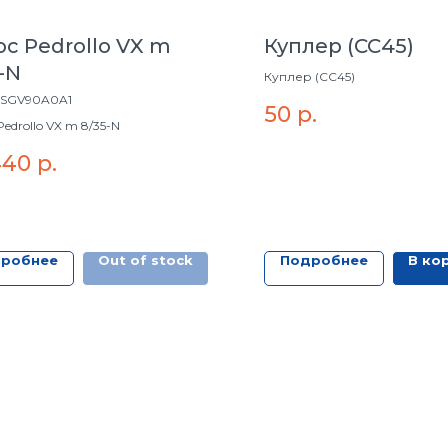
с Pedrollo VX m
Куплер (СС45)
-N
Куплер (СС45)
SGV90A0A1
50
р.
edrollo VX m 8/35-N
440
р.
робнее
Out of stock
Подробнее
В ко