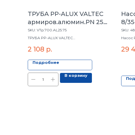
ТРУБА PP-ALUX VALTEC
Насо
армиров.алюмин.PN 25
8/35
,75мм
SKU:
VTp.700.AL25.75
SKU:
48
ТРУБА PP-ALUX VALTEC
Насос P
армиров.алюмин.PN 25 ,75мм
2 108
р.
29 
Подробнее
В корзину
Под