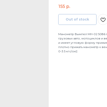
155
р.
Out of stock
Манометр Вымпел МН-02 5086 п
грузовых авто, мотоциклов и 
и имеет угловую форму прижи
плотно прижать манометр к вен
0-3.5 кгс/см2.