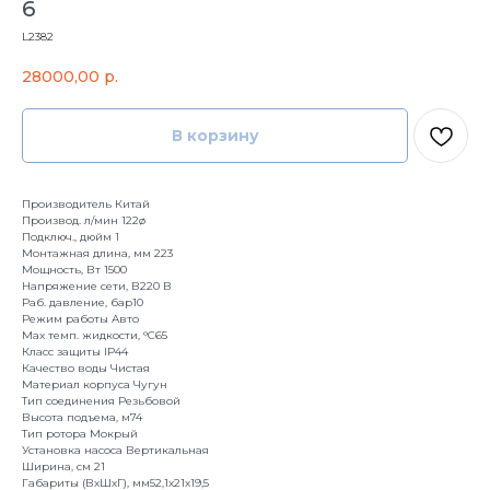
6
L2382
28000,00
р.
В корзину
Производитель Китай
Производ. л/мин 122ø
Подключ., дюйм 1
Монтажная длина, мм 223
Мощность, Вт 1500
Напряжение сети, В220 В
Раб. давление, бар10
Режим работы Авто
Max темп. жидкости, °С65
Класс защиты IP44
Качество воды Чистая
Материал корпуса Чугун
Тип соединения Резьбовой
Высота подъема, м74
Тип ротора Мокрый
Установка насоса Вертикальная
Ширина, см 21
Габариты (ВхШхГ), мм52,1х21х19,5