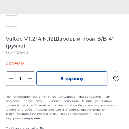
Valtec VT.214.N.12Шаровый кран В/В 4"
(ручка)
SKU:
VT.214.N.12
22 540
р.
В корзину
Полнопроходной ремонтопригодный шаровой кран с увеличенным
ресурсом. Корпус – латунный, никелированный. Оснащен усиленной
стальной рукояткой флажкового типа в травмобезопасном исполнении
(увеличены рабочий зазор и толщина пластины, предусмотрено
теплоизоляционное покрытие из ПВХ). Резьба присоединений –
внутренняя/внутренняя.
Отображать на сайте: Да