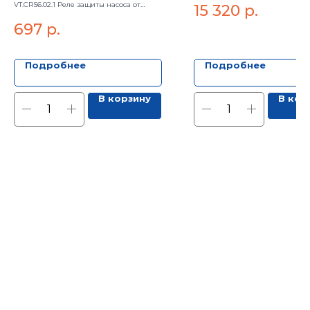
VT.CRS6.02.1 Реле защиты насоса от
15 320
р.
"сухого хода" CRS-6,1/4"
697
р.
Подробнее
Подробнее
В корзину
В кор