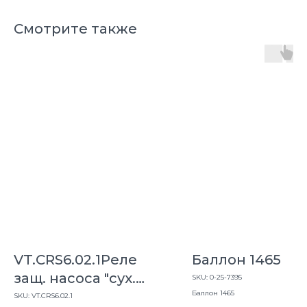
Смотрите также
VT.CRS6.02.1Реле
Баллон 1465
защ. насоса "сух.
SKU:
0-25-7395
хода"CRS-6,1/4"
Баллон 1465
SKU:
VT.CRS6.02.1