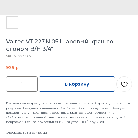
Valtec VT.227.N.05 Шаровый кран со
сгоном В/Н 3/4"
SKU:
VT.227.N.05
929
р.
В корзину
Прямой полнопроходной ремонтопригодный шаровой кран с увеличенным
ресурсом. Соединен накидной гайкой с резьбовым полусгоном. Корпуса
деталей – латунные, никелированные. Кран оснащен ручкой типа
«бабочка» с утолщенной стенкой из алюминиевого сплава и эпоксидной
покраской. Резьба присоединений – внутренняя/наружная.
Отображать на сайте: Да