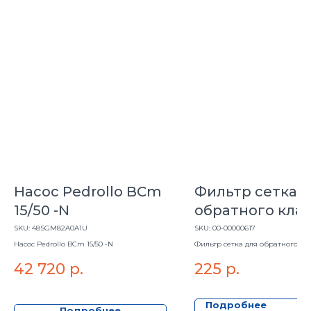
Насос Pedrollo BCm
Фильтр сетка 
15/50 -N
обратного кла
2"
SKU:
48SGM82A0A1U
SKU:
00-00000617
Насос Pedrollo BCm 15/50 -N
Фильтр сетка для обратного кл
42 720
р.
225
р.
Подробнее
Подробнее