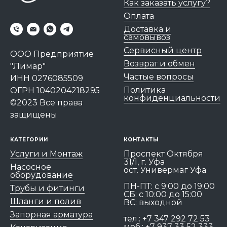
Как заказать услугу?
Оплата
Доставка и
самовывоз
Сервисный центр
ООО Предприятие
Возврат и обмен
"Лимар"
Частые вопросы
ИНН 0276085509
Политика
ОГРН 1040204218295
конфиденциальности
©2023 Все права
защищены
КАТЕГОРИИ
КОНТАКТЫ
Услуги и Монтаж
Проспект Октября
31/1, г. Уфа
Насосное
ост. Универмаг Уфа
оборудование
ПН-ПТ: c 9:00 до 19:00
Трубы и фитинги
СБ: с 10:00 до 15:00
Шланги и полив
ВС: выходной
Запорная арматура
тел.:
+7 347 292 72 53
моб.:
+7 937 33 52 333