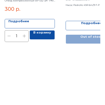
Отвод компрессионный ВР 032-3/4" PN16
UNIDELTA
UNIDELTA
Насос Pedrollo 4SR 6m/9 F-P 1.1 
300
р.
Подробнее
Подробнее
В корзину
Out of stock