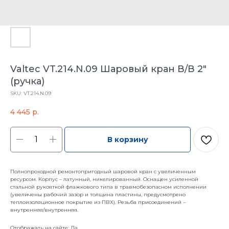
Valtec VT.214.N.09 Шаровый кран В/В 2"
(ручка)
SKU:
VT.214.N.09
4 445
р.
В корзину
Полнопроходной ремонтопригодный шаровой кран с увеличенным
ресурсом. Корпус – латунный, никелированный. Оснащен усиленной
стальной рукояткой флажкового типа в травмобезопасном исполнении
(увеличены рабочий зазор и толщина пластины, предусмотрено
теплоизоляционное покрытие из ПВХ). Резьба присоединений –
внутренняя/внутренняя.
Отображать на сайте: Да