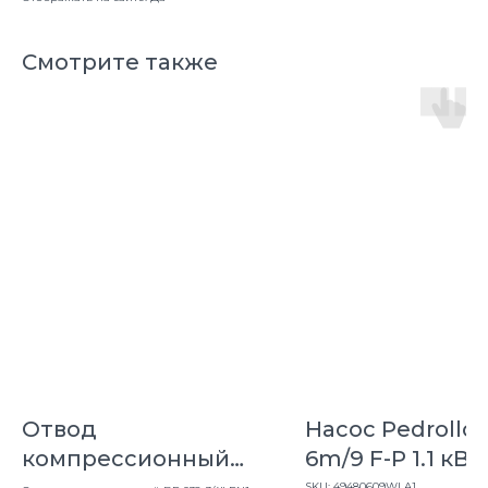
Смотрите также
Отвод
Насос Pedrollo
компрессионный
6m/9 F-P 1.1 кВт
ВР 032-3/4" PN16
SKU:
49480609WLA1