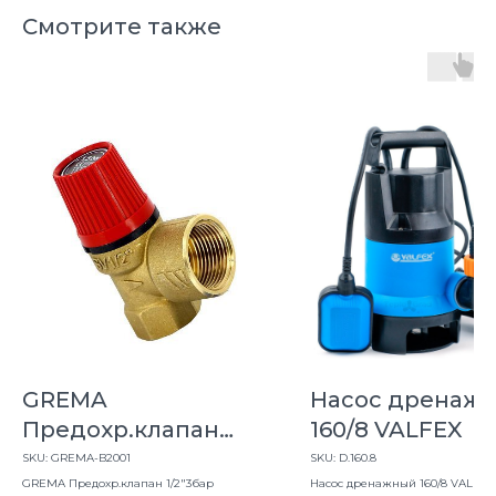
Смотрите также
GREMA
Насос дренаж
Предохр.клапан
160/8 VALFEX
1/2"3бар
SKU:
GREMA-B2001
SKU:
D.160.8
GREMA Предохр.клапан 1/2"3бар
Насос дренажный 160/8 VALFEX