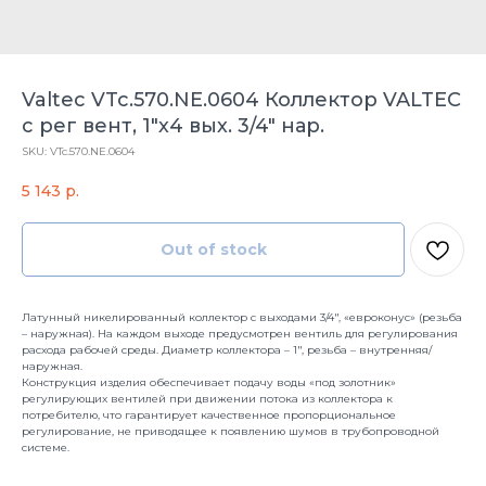
Valtec VTc.570.NE.0604 Коллектор VALTEC
с рег вент, 1"х4 вых. 3/4" нар.
SKU:
VTc.570.NE.0604
5 143
р.
Out of stock
Латунный никелированный коллектор c выходами 3/4", «евроконус» (резьба
– наружная). На каждом выходе предусмотрен вентиль для регулирования
расхода рабочей среды. Диаметр коллектора – 1", резьба – внутренняя/
наружная.
Конструкция изделия обеспечивает подачу воды «под золотник»
регулирующих вентилей при движении потока из коллектора к
потребителю, что гарантирует качественное пропорциональное
регулирование, не приводящее к появлению шумов в трубопроводной
системе.