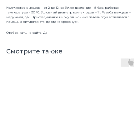
Количество выходов – от 2 до 12, рабочее давление – 8 бар, рабочая
температура – 90 °С. Условный диаметр коллекторов – 1". Резьба выходов –
наружная, 3/4". Присоединение циркуляционных петель осуществляется с
помощью фитингов стандарта «евроконус».
Отображать на сайте: Да
Смотрите также