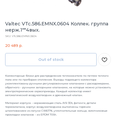
Valtec VTc.586.EMNX.0604 Коллек. группа
нерж.1"*4вых.
SKU:
VTc.586.EMNX.0604
20 489
р.
Out of stock
Коллекторные блоки для распределения теплоносителя по петлям теплого
пола или по приборам отопления. Выходы подающего коллектора
укомплектованы ручными регулировочными клапанами с расходомерами,
обратного – ручными запорными клапанами, на которые можно установить
электротермические сервоприводы. Каждый коллектор имеет
автоматический воздухоотводчик и дренажный клапан.
Материал корпуса – нержавеющая сталь AISI 304, фитинги, детали
термоклапана, корпус воздухоотводчика выполнены горячим
штампованием из латуни CW617N, уплотнительные кольца, золотниковые
прокладки клапанов – из EPDM 70Sh.