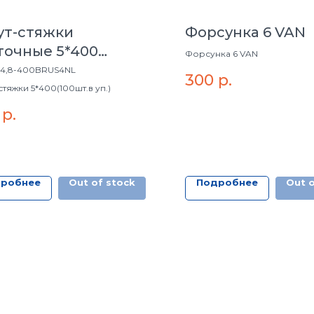
ут-стяжки
Форсунка 6 VAN
точные 5*400
Форсунка 6 VAN
*400) бел. (100шт.в
4,8-400BRUS4NL
300
р.
стяжки 5*400(100шт.в уп.)
р.
робнее
Out of stock
Подробнее
Out o