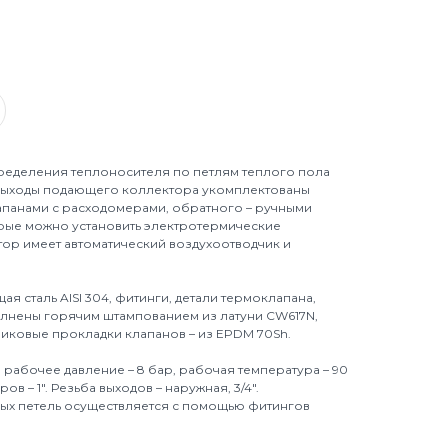
ределения теплоносителя по петлям теплого пола
Выходы подающего коллектора укомплектованы
панами с расходомерами, обратного – ручными
рые можно установить электротермические
ор имеет автоматический воздухоотводчик и
я сталь AISI 304, фитинги, детали термоклапана,
лнены горячим штампованием из латуни CW617N,
никовые прокладки клапанов – из EPDM 70Sh.
2, рабочее давление – 8 бар, рабочая температура – 90
в – 1". Резьба выходов – наружная, 3/4".
х петель осуществляется с помощью фитингов