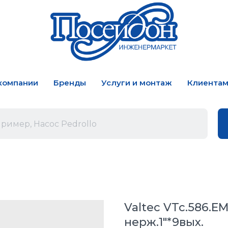
компании
Бренды
Услуги и монтаж
Клиента
Valtec VTc.586.E
нерж.1"*9вых.