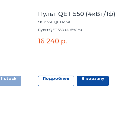
Пульт QET 550 (4кВт/1ф)
SKU:
530QETA55A
Пульт QET 550 (4кВт/1ф)
16 240
р.
f stock
Подробнее
В корзину