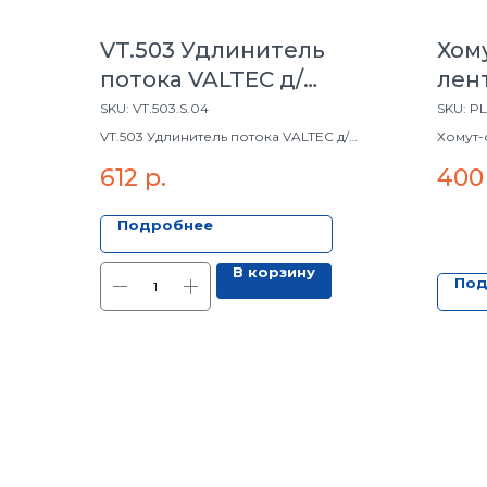
VT.503 Удлинитель
Хом
потока VALTEC д/
лен
рад.лев. 1/2"
(4,8
SKU:
VT.503.S.04
SKU:
PL
уп.)
VT.503 Удлинитель потока VALTEC д/
Хомут-
рад.лев. 1/2"
612
р.
400
Подробнее
В корзину
Под