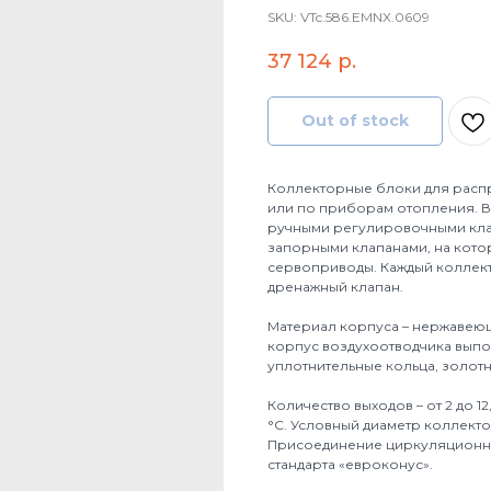
SKU:
VTc.586.EMNX.0609
37 124
р.
Out of stock
Коллекторные блоки для расп
или по приборам отопления. 
ручными регулировочными кла
запорными клапанами, на кото
сервоприводы. Каждый коллект
дренажный клапан.
Материал корпуса – нержавеюща
корпус воздухоотводчика выпо
уплотнительные кольца, золот
Количество выходов – от 2 до 1
°С. Условный диаметр коллекторо
Присоединение циркуляционны
стандарта «евроконус».