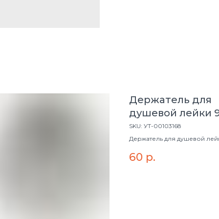
Держатель для
душевой лейки 
VALFEX
SKU:
УТ-00103168
Держатель для душевой лей
60
р.