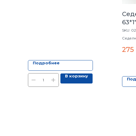
Сед
63*1
SKU:
02
Седелк
275
Подробнее
В корзину
Под