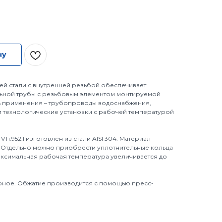
ну
й стали с внутренней резьбой обеспечивает
льной трубы с резьбовым элементом монтируемой
ть применения – трубопроводы водоснабжения,
 технологические установки с рабочей температурой
.
i.952.I изготовлен из стали AISI 304. Материал
 Отдельно можно приобрести уплотнительные кольца
 максимальная рабочая температура увеличивается до
рное. Обжатие производится с помощью пресс-