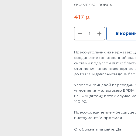
SKU:
VTi.952.I.001504
417
р.
В корзи
Пресс-угольник из нержавеюще
соединение тонкостенной ста
системы под углом 90°. Облас
отопления, иные инженерные и
до 120 °С и давлением до 16 бар
Угловой концевой переходник VT
уплотнения – эластомер EPDM.
из FPM (витон); в этом случае
140 °С.
Пресс-соединение – бесштуце
инструмента V-профиля.
Отображать на сайте: Да