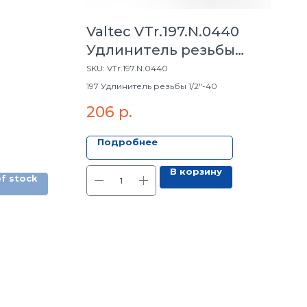
Valtec VTr.197.N.0440
Удлинитель резьбы
1/2"-40
SKU:
VTr.197.N.0440
197 Удлинитель резьбы 1/2"-40
206
р.
Подробнее
В корзину
f stock