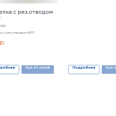
елка с рез.отводом
"
455
а с рез.отводом 63*1"
р.
робнее
Out of stock
Подробнее
Out o