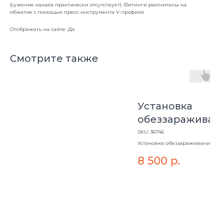
(сужение канала практически отсутствует). Фитинги рассчитаны на
обжатие с помощью пресс-инструмента V-профиля.
Отображать на сайте: Да
Смотрите также
Установка
обеззаражива
воды SST8-55w
SKU:
36746
Установка обеззараживания во
55w
8 500
р.