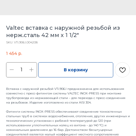
Valtec вставка c наружной резьбой из
нерж.сталь 42 мм х 1 1/2"
SKU:
VTi.906.I.004208
1 454
р.
В корзину
Вставка с наружной резьбой VTi.906.l предназначена для использования
совместно с пресс-фитингом системы VALTEC INOX-PRESS при монтаже
трубопровода из нержавеющей стали – для перехода с пресс-соединения
на резьбовое. Изделие изготовлено из стали AISI 304.
Фитинги системы INOX-PRESS обеспечивают соединение тонкостенных
стальных труб в системах водоснабжения, отопления, других инженерных и
технологических установках с рабочей температурой до 120 (при
использовании уплотнительных колец из витона – до 140 °С) и
номинальным давлением до 16 бар. Достоинством бесштуцерных
соединителей является малый коэффициент местного сопротивления