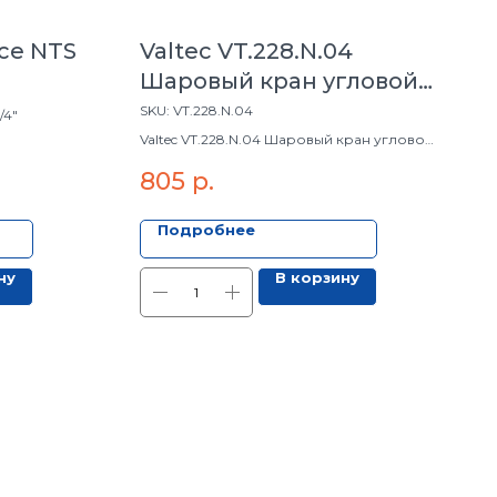
ce NTS
Valtec VT.228.N.04
Шаровый кран угловой
со сгоном В/Н 1/2"
SKU:
VT.228.N.04
/4"
Valtec VT.228.N.04 Шаровый кран угловой
со сгоном В/Н 1/2"
805
р.
Подробнее
ну
В корзину