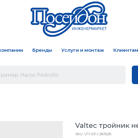
компании
Бренды
Услуги и монтаж
Клиента
Valtec тройник не
SKU:
VTi.931.I.281528