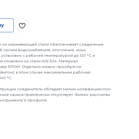
ну
к из нержавеющей стали обеспечивает соединение
уб систем водоснабжения, отопления, иных
установок с рабочей температурой до 120 °С и
зготовлено из стали AISI 304. Материал
омер EPDM. Отдельно можно приобрести
(витон); в этом случае максимальная рабочая
40 °С.
трукции соединитель обладает малым коэффициентом
ние канала практически отсутствует. Фитинг рассчитан
нструмента V-профиля.