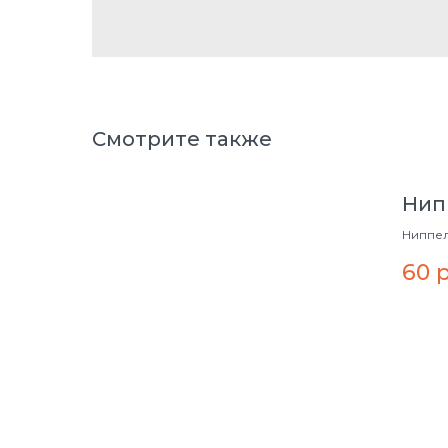
Смотрите также
Нип
Ниппель
60
р