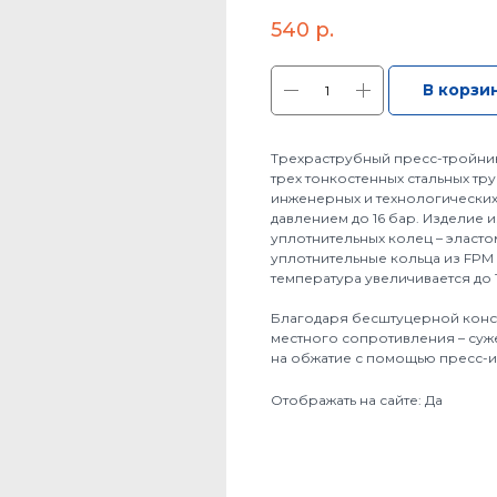
540
р.
В корзи
Трехраструбный пресс-тройни
трех тонкостенных стальных тр
инженерных и технологических 
давлением до 16 бар. Изделие и
уплотнительных колец – эласт
уплотнительные кольца из FPM 
температура увеличивается до 1
Благодаря бесштуцерной конс
местного сопротивления – суже
на обжатие с помощью пресс-и
Отображать на сайте: Да