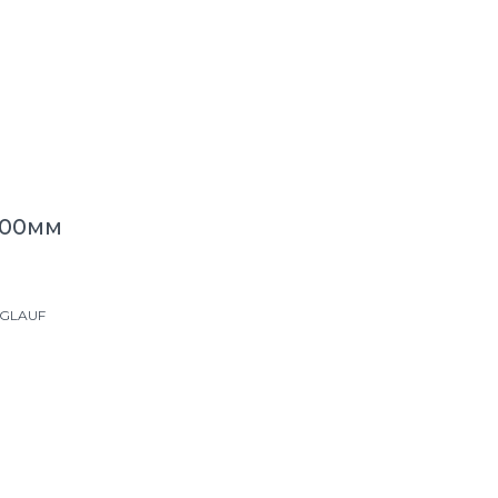
400мм
 GLAUF