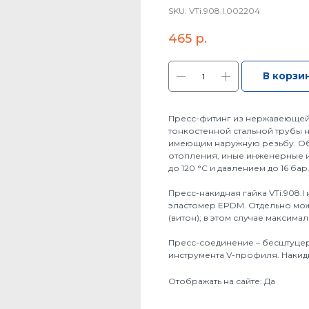
SKU:
VTi.908.I.002204
465
р.
В корзи
Пресс-фитинг из нержавеющей 
тонкостенной стальной трубы 
имеющим наружную резьбу. Об
отопления, иные инженерные и
до 120 °С и давлением до 16 бар
Пресс-накидная гайка VTi.908.I
эластомер EPDM. Отдельно мо
(витон); в этом случае максима
Пресс-соединение – бесштуце
инструмента V-профиля. Накид
Отображать на сайте: Да