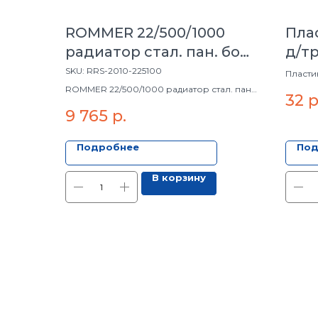
ROMMER 22/500/1000
Пла
радиатор стал. пан. бок.
д/т
под. Compact
SKU:
RRS-2010-225100
Пласти
одина
ROMMER 22/500/1000 радиатор стал. пан.
32
р
бок. под. Compact
9 765
р.
Подробнее
Под
В корзину