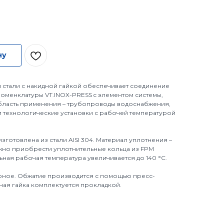
ну
стали с накидной гайкой обеспечивает соединение
номенклатуры VT.INOX-PRESS c элементом системы,
ласть применения – трубопроводы водоснабжения,
 технологические установки с рабочей температурой
.
 изготовлена из стали AISI 304. Материал уплотнения –
жно приобрести уплотнительные кольца из FPM
льная рабочая температура увеличивается до 140 °С.
рное. Обжатие производится с помощью пресс-
ная гайка комплектуется прокладкой.