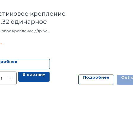
стиковое крепление
р.32 одинарное
ковое крепление д/тр.32
рное
.
робнее
В корзину
Подробнее
Out o