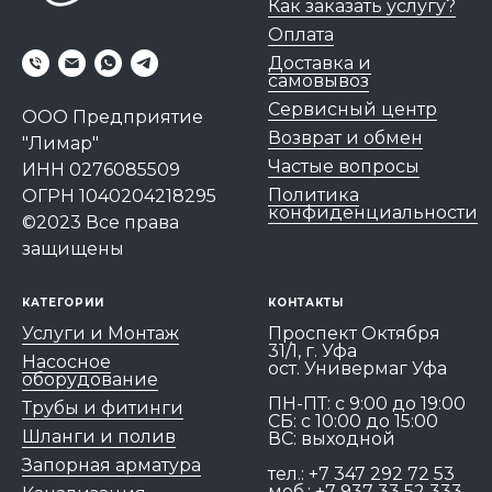
Как заказать услугу?
Оплата
Доставка и
самовывоз
Сервисный центр
ООО Предприятие
Возврат и обмен
"Лимар"
Частые вопросы
ИНН 0276085509
Политика
ОГРН 1040204218295
конфиденциальности
©2023 Все права
защищены
КАТЕГОРИИ
КОНТАКТЫ
Услуги и Монтаж
Проспект Октября
31/1, г. Уфа
Насосное
ост. Универмаг Уфа
оборудование
ПН-ПТ: c 9:00 до 19:00
Трубы и фитинги
СБ: с 10:00 до 15:00
Шланги и полив
ВС: выходной
Запорная арматура
тел.:
+7 347 292 72 53
моб.:
+7 937 33 52 333