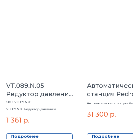
VT.089.N.05
Автоматическа
Редуктор давления
станция Pedrol
мембранный
JSWm 2CX-24
SKU:
VT.089.N.05
Автоматическая станция Pedro
2CX-24
регулируемый 3/4"
VT.089.N.05 Редуктор давления
31 300
р.
мембранный регулируемый 3/4"
1 361
р.
Подробнее
Подробнее