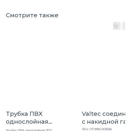
Смотрите также
Трубка ПВХ
Valtec соедини
однослойная
с накидной га
(пищевая) 9*12 (50м)
нерж.сталь 35 
SKU:
VTi.908.I.003506
Трубка ПВХ однослойная 9*12