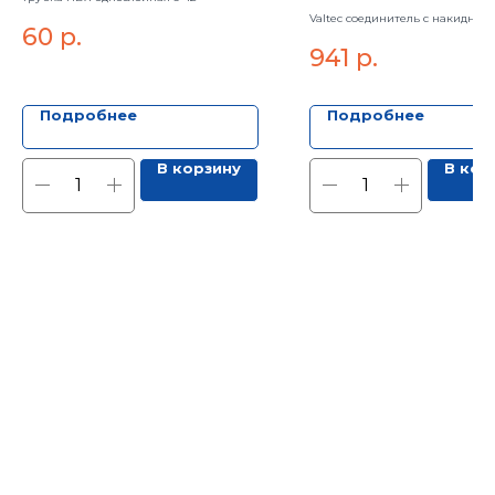
1"
Valtec соединитель с накидной
60
р.
нерж.сталь 35 мм х 1"
941
р.
Подробнее
Подробнее
В корзину
В кор