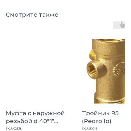
Смотрите также
Муфта с наружной
Тройник R5
резьбой d 40*1"
(Pedrollo)
компр."Асторе"
SKU:
02538
SKU:
50016