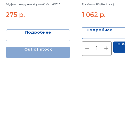
Муфта с наружной резьбой d 40*1"
Тройник R5 (Pedrollo)
компр."Асторе"
275
р.
1 062
р.
Подробнее
Подробнее
В кор
Out of stock