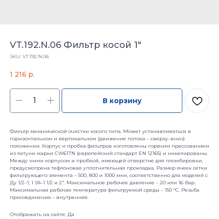
VT.192.N.06 Фильтр косой 1"
SKU:
VT.192.N.06
1 216
р.
В корзину
Фильтр механической очистки косого типа. Может устанавливаться в
горизонтальном и вертикальном (движение потока – сверху–вниз)
положении. Корпус и пробка фильтров изготовлены горячим прессованием
из латуни марки CW617N (европейский стандарт EN 12165) и никелированы.
Между ними корпусом и пробкой, имеющей отверстие для пломбировки,
предусмотрена тефлоновая уплотнительная прокладка. Размер ячеек сетки
фильтрующего элемента – 500, 800 и 1000 мкм, соответственно для моделей с
Ду 1/2–1; 1 1/4–1 1/2 и 2". Максимальное рабочее давление – 20 или 16 бар.
Максимальная рабочая температура фильтруемой среды – 150 °C. Резьба
присоединения – внутренняя.
Отображать на сайте: Да