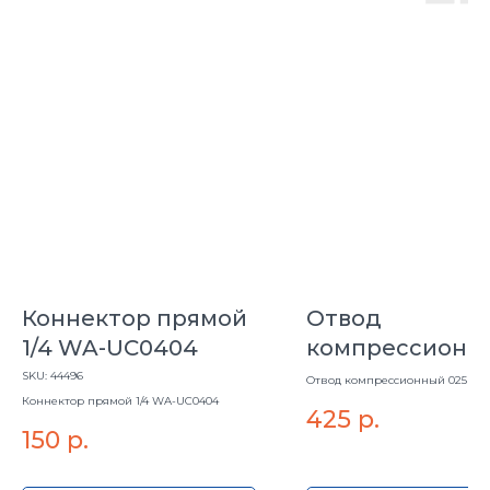
Коннектор прямой
Отвод
1/4 WA-UC0404
компрессионн
025 PN16 UNIDE
SKU:
44496
Отвод компрессионный 025 PN
UNIDELTA
Коннектор прямой 1/4 WA-UC0404
425
р.
150
р.