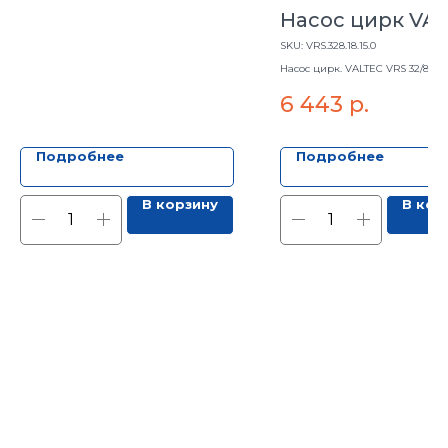
Насос цирк VA
VRS 32/8 - 180
SKU:
VRS.328.18.15.0
Насос цирк. VALTEC VRS 32/8 - 1
6 443
р.
Подробнее
Подробнее
В корзину
В кор