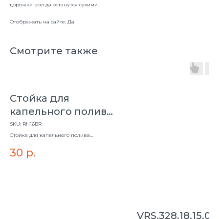
дорожки всегда останутся сухими.
Отображать на сайте: Да
Смотрите также
Стойка для
капельного полива
коричневая RH
SKU:
RH16BR
Стойка для капельного полива
коричневая RH
30
р.
VRS.328.18.15.0