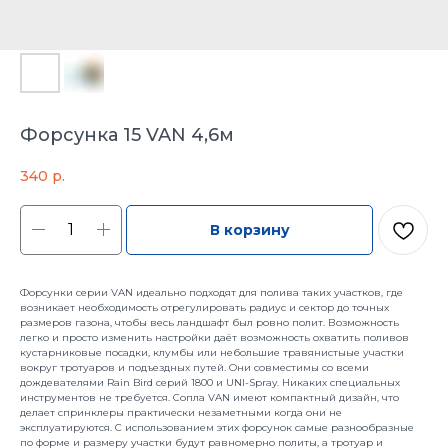
Форсунка 15 VAN 4,6м
340
р.
В корзину
Форсунки серии VAN идеально подходят для полива таких участков, где
возникает необходимость отрегулировать радиус и сектор до точных
размеров газона, чтобы весь ландшафт был ровно полит. Возможность
легко и просто изменить настройки даёт возможность охватить поливов
кустарниковые посадки, клумбы или небольшие травянистыые участки
вокруг тротуаров и подъездных путей. Они совместимы со всеми
дождевателями Rain Bird серий 1800 и UNI-Spray. Никаких специальных
инструментов не требуется. Сопла VAN имеют компактный дизайн, что
делает спринклеры практически незаметными когда они не
эксплуатируются. С использованием этих форсунок самые разнообразные
по форме и размеру участки будут равномерно политы, а тротуар и