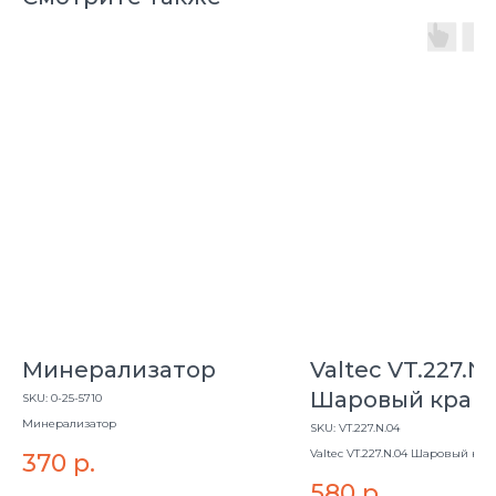
Минерализатор
Valtec VT.227.N
Шаровый кран 
SKU:
0-25-5710
Минерализатор
сгоном В/Н 1/2"
SKU:
VT.227.N.04
Valtec VT.227.N.04 Шаровый кра
370
р.
сгоном В/Н 1/2"
580
р.